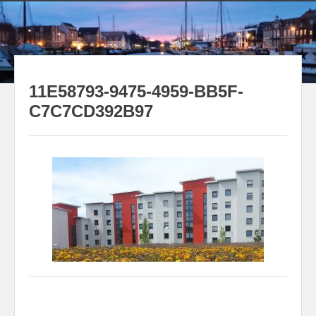
Zum
Inhalt
springen
11E58793-9475-4959-BB5F-
C7C7CD392B97